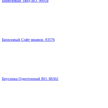
Бирюзовый Твид ВО. 90934
Бронзовый Софт мрамор. 93576
Брусника Однотонный ВО. 88302