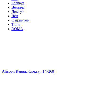
Блэкаут
Вельвет
Димаут
Лён
С принтом
Тюль
ROMA
Айвори Канвас блэкаут. 147268