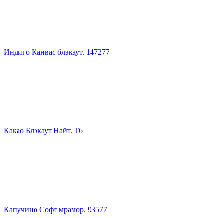
Индиго Канвас блэкаут. 147277
Какао Блэкаут Найт. Т6
Капучино Софт мрамор. 93577