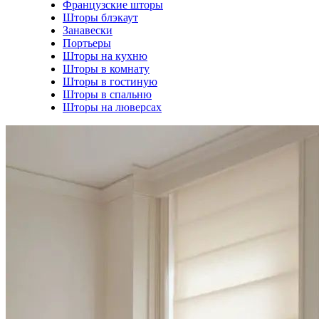
Французские шторы
Шторы блэкаут
Занавески
Портьеры
Шторы на кухню
Шторы в комнату
Шторы в гостиную
Шторы в спальню
Шторы на люверсах