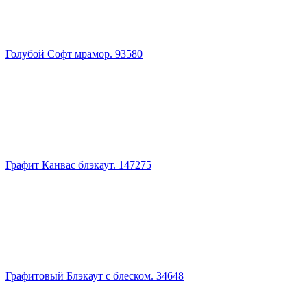
Голубой Софт мрамор. 93580
Графит Канвас блэкаут. 147275
Графитовый Блэкаут с блеском. 34648