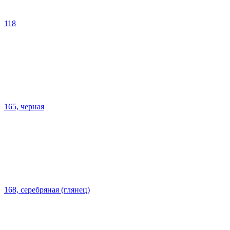
118
165, черная
168, серебряная (глянец)