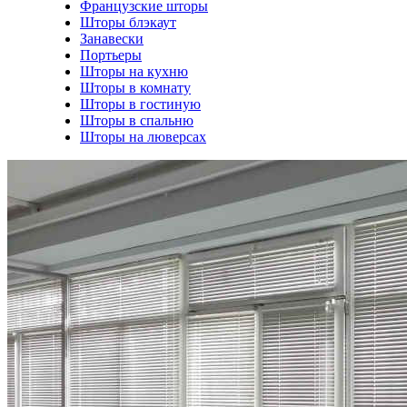
Французские шторы
Шторы блэкаут
Занавески
Портьеры
Шторы на кухню
Шторы в комнату
Шторы в гостиную
Шторы в спальню
Шторы на люверсах