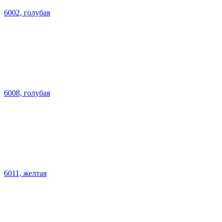
6002, голубая
6008, голубая
6011, желтая