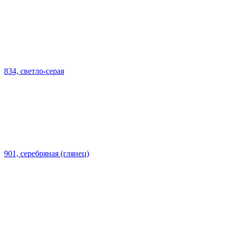
834, светло-серая
901, серебряная (глянец)