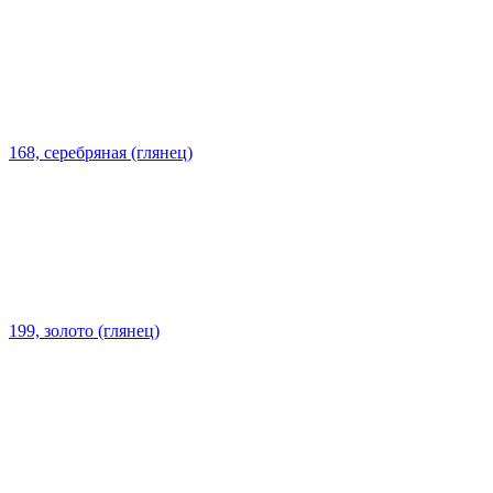
168, серебряная (глянец)
199, золото (глянец)