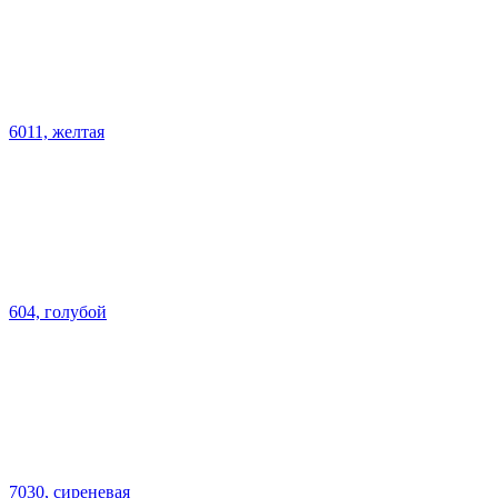
6011, желтая
604, голубой
7030, сиреневая