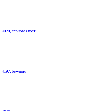
4020, слоновая кость
4197, бежевая