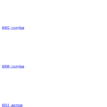
6002, голубая
6008, голубая
6011, желтая