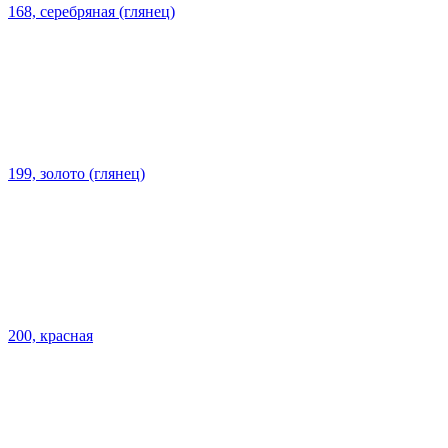
168, серебряная (глянец)
199, золото (глянец)
200, красная