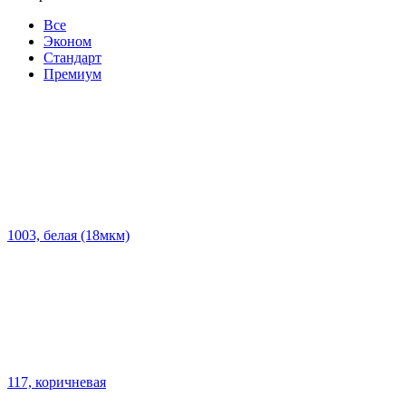
Все
Эконом
Стандарт
Премиум
1003, белая (18мкм)
117, коричневая