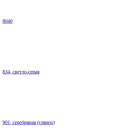
8040
834, светло-серая
901, серебряная (глянец)