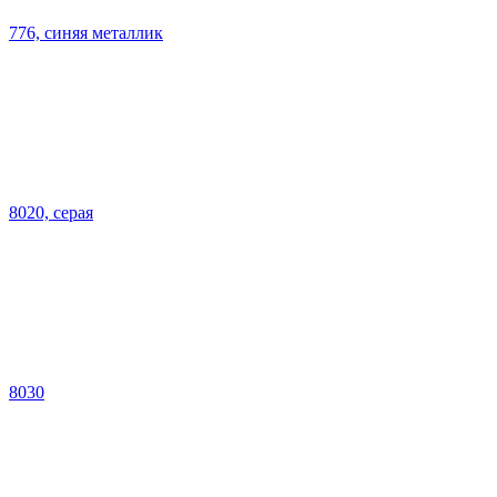
776, синяя металлик
8020, серая
8030